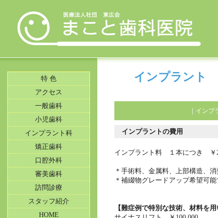
インプラント
特 色
アクセス
一般歯科
｜
インプ
小児歯科
インプラントの費用
インプラント科
矯正歯科
インプラント料 １本につき ￥290
口腔外科
＊手術料、金属料、上部構造、消
審美歯科
＊補綴物グレードアップ希望可能
訪問診療
スタッフ紹介
【難症例で特別な技術、材料を用
HOME
サイナスリフト ￥100,000